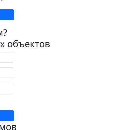
м?
х объектов
омов