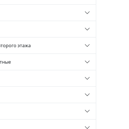
второго этажа
тные