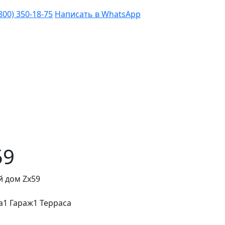
(800) 350-18-75
Написать в WhatsApp
59
 дом Zx59
а
1 Гараж
1 Терраса