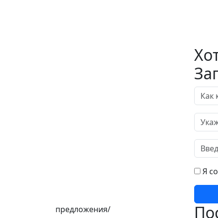
Хо
За
Я с
По
предложения/