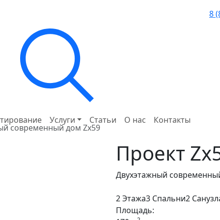
8 
тирование
Услуги
Статьи
О нас
Контакты
ый современный дом Zx59
Проект
Zx
Двухэтажный современный
2 Этажа
3 Спальни
2 Санузл
Площадь:
2