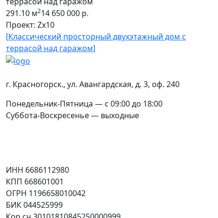
2
291.10 м
14 650 000
р.
1
Проект: Zx10
П
[
Классический просторный двухэтажный дом с
[
террасой над гаражом
]
п
Контакты
г. Красногорск.
,
ул. Авангардская, д. 3
, оф. 240
Понедельник-Пятница — с 09:00 до 18:00
Суббота-Воскресенье — выходные
Соцсети
Юридическая информация
ИНН 6686112980
КПП 668601001
ОГРН 1196658010042
БИК 044525999
Кор.сч 30101810845250000999